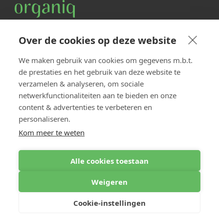
Contact
Over de cookies op deze website
Oostplein 224 A-B
3063 CE Rotterdam
We maken gebruik van cookies om gegevens m.b.t.
de prestaties en het gebruik van deze website te
Vragen, opmerkingen of ideeën?
verzamelen & analyseren, om sociale
Mail
info@organiq.nl
Bel +31 (0)10 891 72 90
netwerkfunctionaliteiten aan te bieden en onze
content & advertenties te verbeteren en
Navigatie
personaliseren.
Home
Kom meer te weten
Ons werk
Over ons
Vacatures
Alle cookies toestaan
Blog
Contact
Weigeren
Privacy policy
Cookie-instellingen